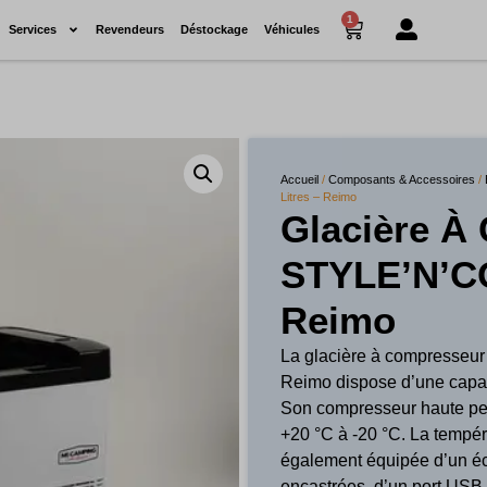
1
Services
Revendeurs
Déstockage
Véhicules
Accueil
/
Composants & Accessoires
/
Litres – Reimo
Glacière À
STYLE’N’CO
Reimo
La glacière à compresseu
Reimo dispose d’une capaci
Son compresseur haute per
+20 °C à -20 °C. La tempéra
également équipée d’un écl
encastrées, d’un port USB