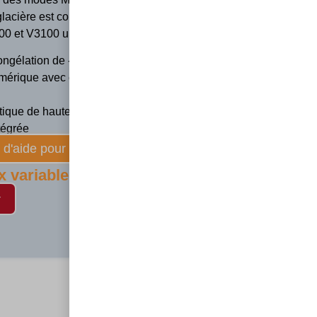
 glacière est conçue pour se loger sous l’avant des
0 et V3100 une fois rabattues.
ngélation de -18 ° C à + 10 ° C
umérique avec connexion USB
stique de haute qualité
ntégrée
d'aide pour faire votre choix
x variable selon option choisi)
r