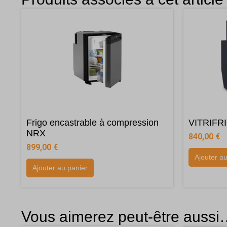
Frigo encastrable à compression
VITRIFR
NRX
840,00
€
899,00
€
Ajouter a
Ajouter au panier
Vous aimerez peut-être auss