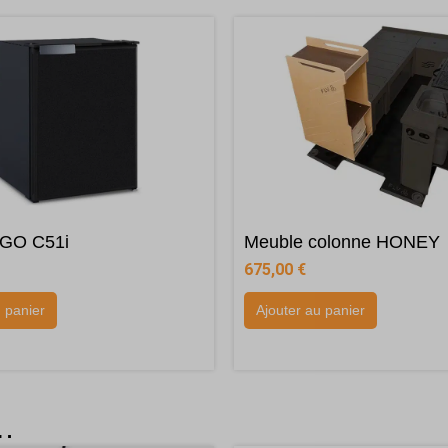
IGO C51i
Meuble colonne HONEY
675,00
€
u panier
Ajouter au panier
i…