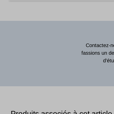
Contactez-no
fassions un de
d’ét
Produits associés à cet article