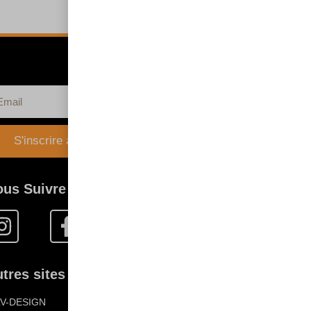
S'inscrire à la newsletter
ous Suivre
tres sites FLV :
LV-DESIGN