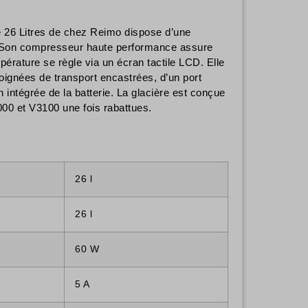
26 Litres de chez Reimo dispose d’une
e. Son compresseur haute performance assure
érature se règle via un écran tactile LCD. Elle
oignées de transport encastrées, d’un port
ntégrée de la batterie. La glacière est conçue
000 et V3100 une fois rabattues.
26 l
26 l
60 W
5 A