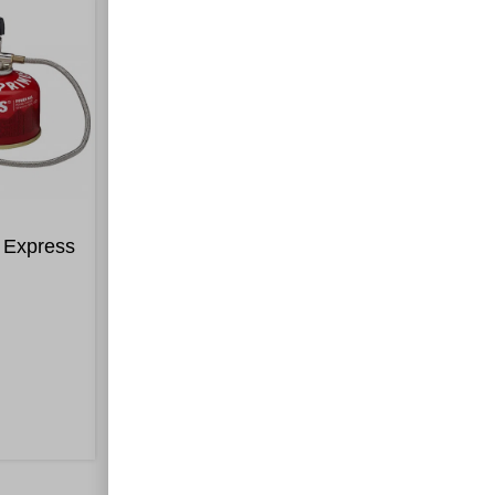
 Express
Cartouche de Gaz 450gr
10,00
€
Ajouter au panier