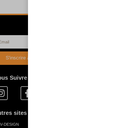
S'inscrire à la newsletter
ous Suivre
tres sites FLV :
LV-DESIGN