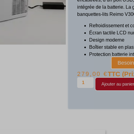
intégrée de la batterie. La
banquettes-lits Reimo V300
Refroidissement et co
Écran tactile LCD n
Design moderne
Boîtier stable en pla
Protection batterie i
Besoin 
TTC (Pri
279,00
€
Ajouter au panie