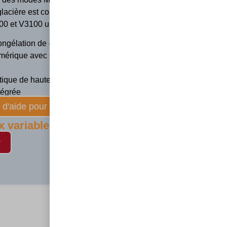
 glacière est conçue pour se loger sous l’avant des
0 et V3100 une fois rabattues.
ngélation de -18 ° C à + 10 ° C
umérique avec connexion USB
stique de haute qualité
ntégrée
d'aide pour faire votre choix
x variable selon option choisi)
r