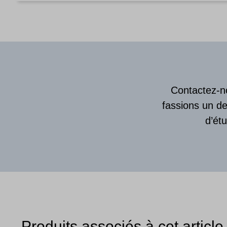
Contactez-no
fassions un de
d’ét
Produits associés à cet article