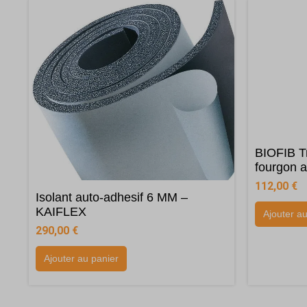
BIOFIB Tr
fourgon 
112,00
€
Isolant auto-adhesif 6 MM –
KAIFLEX
Ajouter a
290,00
€
Ajouter au panier