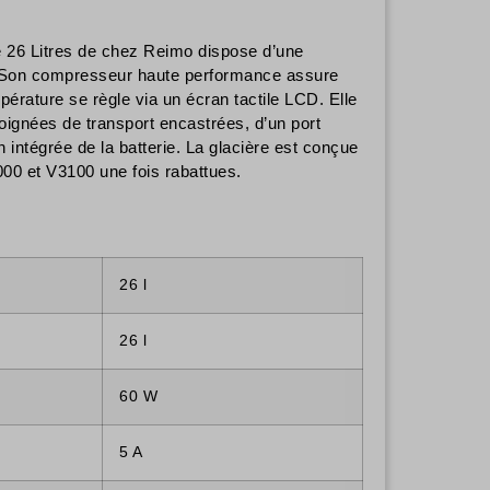
26 Litres de chez Reimo dispose d’une
e. Son compresseur haute performance assure
érature se règle via un écran tactile LCD. Elle
oignées de transport encastrées, d’un port
ntégrée de la batterie. La glacière est conçue
000 et V3100 une fois rabattues.
26 l
26 l
60 W
5 A