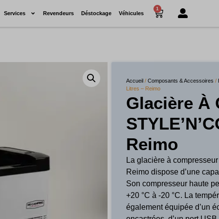
1
Services
Revendeurs
Déstockage
Véhicules
Accueil
/
Composants & Accessoires
/
Litres – Reimo
Glacière À
STYLE’N’CO
Reimo
La glacière à compresseu
Reimo dispose d’une capaci
Son compresseur haute per
+20 °C à -20 °C. La tempéra
également équipée d’un écl
encastrées, d’un port USB