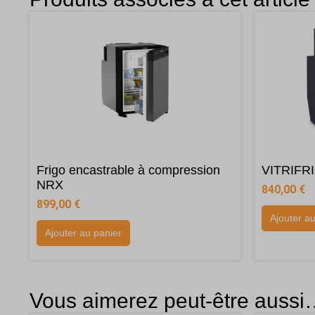
Frigo encastrable à compression
VITRIFR
NRX
840,00
€
899,00
€
Ajouter a
Ajouter au panier
Vous aimerez peut-être auss