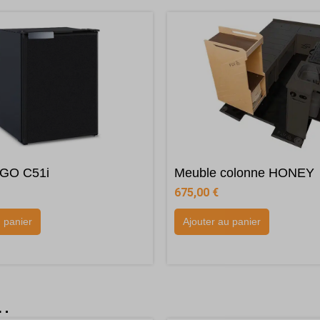
IGO C51i
Meuble colonne HONEY
675,00
€
u panier
Ajouter au panier
i…