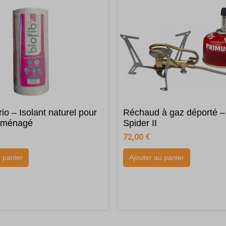
io – Isolant naturel pour
Réchaud à gaz déporté –
aménagé
Spider II
72,00
€
u panier
Ajouter au panier