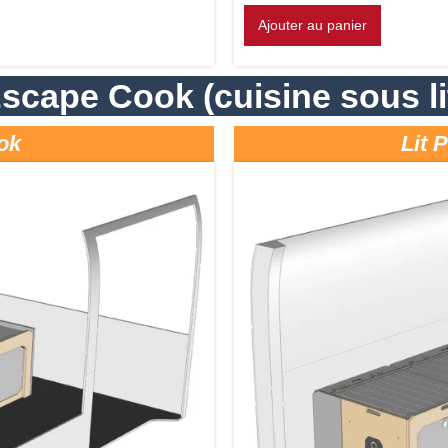
Ajouter au panier
scape Cook (cuisine sous li
ok
Lit 