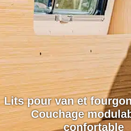
Lits pour van et fourg
Couchage modulab
confortable