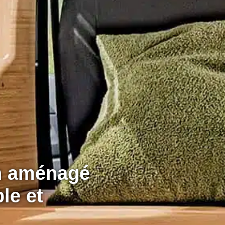
on aménagé
le et