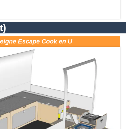
t)
Peigne Escape Cook en U