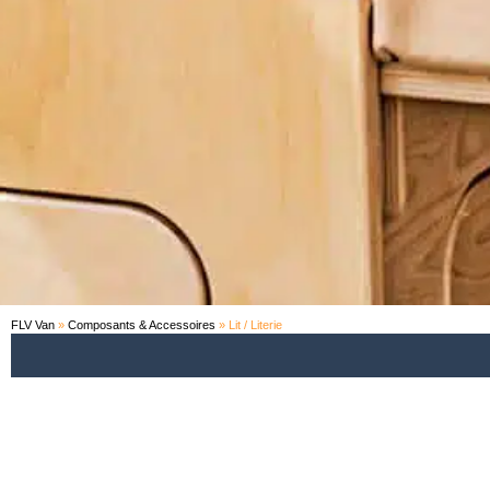
FLV Van
»
Composants & Accessoires
»
Lit / Literie