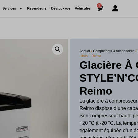
1
Services
Revendeurs
Déstockage
Véhicules
Accueil
/
Composants & Accessoires
/
Litres – Reimo
Glacière À
STYLE’N’CO
Reimo
La glacière à compresseu
Reimo dispose d’une capaci
Son compresseur haute per
+20 °C à -20 °C. La tempéra
également équipée d’un écl
encastrées, d’un port USB