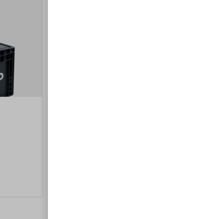
VIPEQ F-Oxiprotec – Liège projeté
antirouille
140,00
€
Ajouter au panier