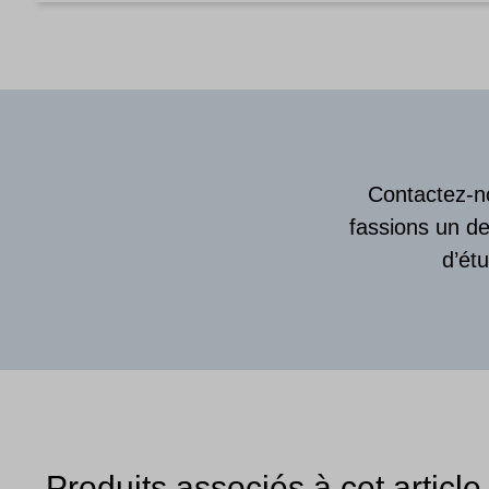
Contactez-no
fassions un de
d’ét
Produits associés à cet article