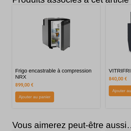
Frigo encastrable à compression
VITRIFR
NRX
840,00
€
899,00
€
Ajouter a
Ajouter au panier
Vous aimerez peut-être auss