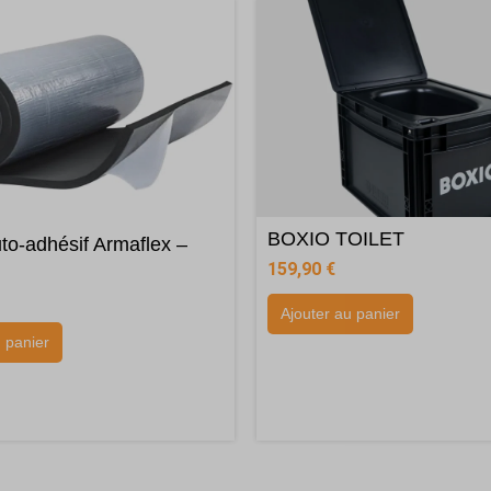
BOXIO TOILET
uto-adhésif Armaflex –
159,90
€
Ajouter au panier
u panier