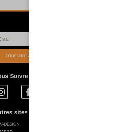
S'inscrire à la newsletter
ous Suivre
tres sites FLV :
LV-DESIGN
LV-PRO