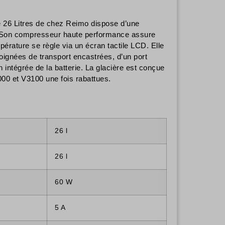
26 Litres de chez Reimo dispose d’une
e. Son compresseur haute performance assure
érature se règle via un écran tactile LCD. Elle
oignées de transport encastrées, d’un port
ntégrée de la batterie. La glacière est conçue
000 et V3100 une fois rabattues.
26 l
26 l
60 W
5 A