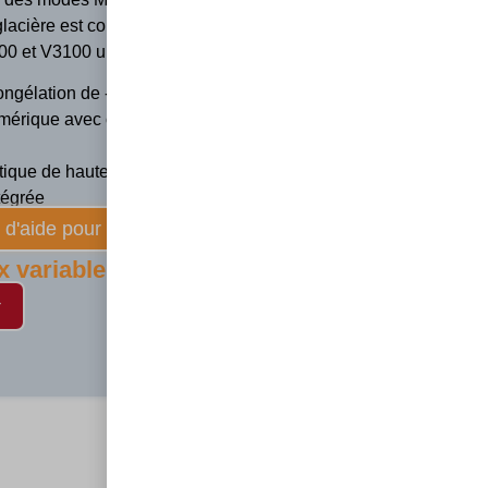
 glacière est conçue pour se loger sous l’avant des
0 et V3100 une fois rabattues.
ngélation de -18 ° C à + 10 ° C
umérique avec connexion USB
stique de haute qualité
ntégrée
d'aide pour faire votre choix
x variable selon option choisi)
r