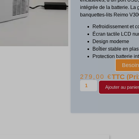
intégrée de la batterie. La
banquettes-lits Reimo V300
Refroidissement et co
Écran tactile LCD n
Design moderne
Boîtier stable en pla
Protection batterie i
Besoin 
TTC (Pri
279,00
€
Ajouter au panie