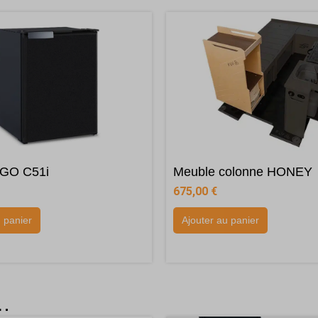
IGO C51i
Meuble colonne HONEY
675,00
€
u panier
Ajouter au panier
i…