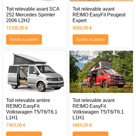
Toit relevable avant SCA
Toit relevable avant
252 Mercedes Sprinter
REIMO EasyFit Peugeot
2006 L2H2
Expert
12100,00
€
8260,00
€
Ajouter au panier
Ajouter au panier
Toit relevable arrière
Toit relevable avant
REIMO EasyFit
REIMO EasyFit
Volkswagen T5/T6/T6.1
Volkswagen T5/T6/T6.1
L1H1
L1H1
7450,00
€
6850,00
€