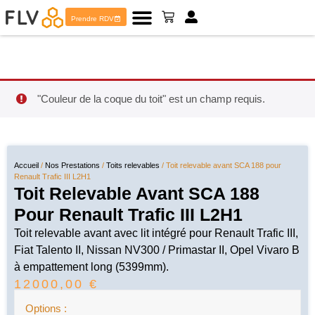
Prendre RDV
"Couleur de la coque du toit" est un champ requis.
Accueil
/
Nos Prestations
/
Toits relevables
/ Toit relevable avant SCA 188 pour
Renault Trafic III L2H1
Toit Relevable Avant SCA 188
Pour Renault Trafic III L2H1
Toit relevable avant avec lit intégré pour Renault Trafic III,
Fiat Talento II, Nissan NV300 / Primastar II, Opel Vivaro B
à empattement long (5399mm).
12000,00
€
Options :