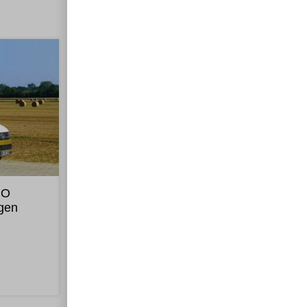
MO
agen