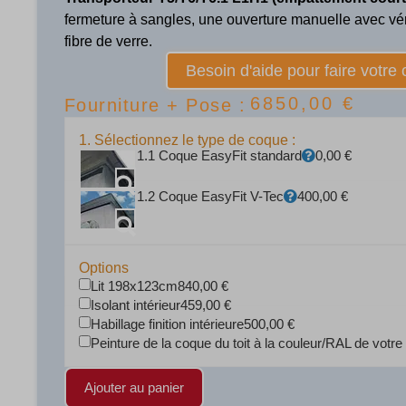
fermeture à sangles, une ouverture manuelle avec vé
fibre de verre.
Besoin d'aide pour faire votre 
6850,00
€
Fourniture + Pose :
1. Sélectionnez le type de coque :
1.1 Coque EasyFit standard
0,00
€
1.2 Coque EasyFit V-Tec
400,00
€
Options
Lit 198x123cm
840,00
€
Isolant intérieur
459,00
€
Habillage finition intérieure
500,00
€
Peinture de la coque du toit à la couleur/RAL de votre
Ajouter au panier