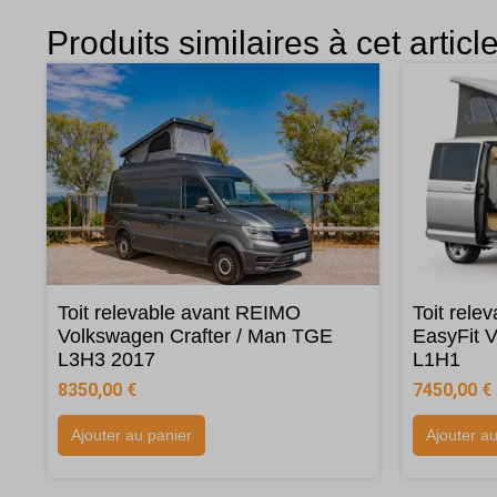
Produits similaires à cet articl
Toit relevable avant REIMO
Toit rele
Volkswagen Crafter / Man TGE
EasyFit 
L3H3 2017
L1H1
8350,00
€
7450,00
€
Ajouter au panier
Ajouter a