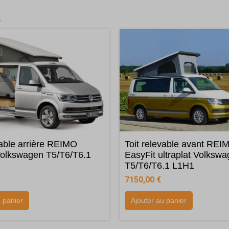
e
vable arrière REIMO
Toit relevable avant REI
Volkswagen T5/T6/T6.1
EasyFit ultraplat Volksw
T5/T6/T6.1 L1H1
7150,00
€
u panier
Ajouter au panier