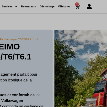
1
Services
Revendeurs
Déstockage
Véhicules
yFit Volkswagen T5/T6/T6.1 L1H1
REIMO
/T6/T6.1
nagement parfait
pour
rgon iconique de la
ques et confortables
, ce
r Volkswagen
t)
comporte un système de