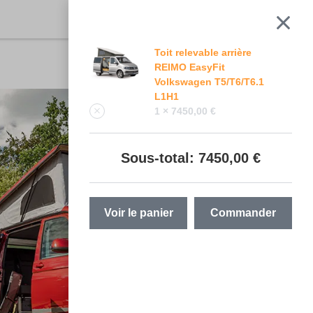
Toit relevable arrière
REIMO EasyFit
Volkswagen T5/T6/T6.1
L1H1
1 ×
7450,00
€
Sous-total:
7450,00
€
Voir le panier
Commander