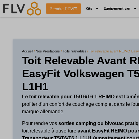
Prendre RDV
Kits
Equipement van
Accueil
/
Nos Prestations
/
Toits relevables
/ Toit relevable avant REIMO Eas
Toit Relevable Avant 
EasyFit Volkswagen T5
L1H1
Le toit relevable pour T5/T6/T6.1 REIMO est l’amé
profiter d’un confort de couchage complet dans le fou
marque allemande.
Pour rendre vos
sorties camping ou bivouac
prati
toit relevable à ouverture
avant EasyFit REIMO pou
Transporteur T5/T6/T6.1 L1H1 (empattement cour