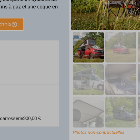
rins à gaz et une coque en
choix
 carrosserie
900,00
€
Photos non-contractuelles