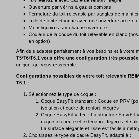
Toit relevable avec cadre de renfort intégré
Ouverture par vérins à gaz et compas
Fermeture du toit relevable par sangles de maintie
Toile de tente étanche avec une ouverture arrière et
Moustiquaires sur chaque ouverture
Couleur de la coque du toit relevable en blanc (poss
en option)
Afin de s’adapter parfaitement à vos besoins et à votre m
T5/T6/T6.1
vous offre une configuration très poussée
unique, qui vous ressemble.
Configurations possibles de votre toit relevable RE
T6.1
:
Sélectionnez le type de coque :
Coque EasyFit standard : Coque en PRV (poly
isolation et cadre de renfort intégrés
Coque EasyFit V-Tec : La structure EasyFit 
coque intérieure et extérieure, légères et soli
La surface élégante et lisse est facile à nettoye
Choisissez le type de cadre EasyFit, adapté à :