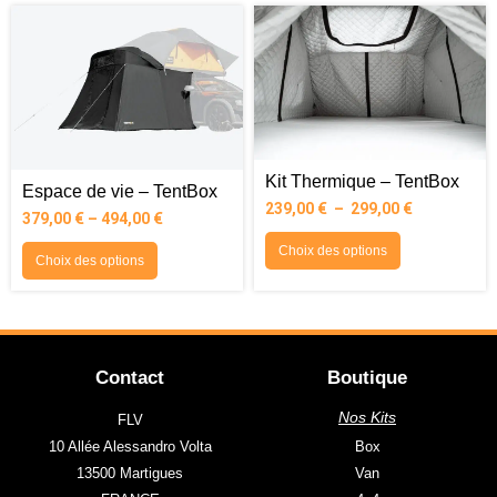
Kit Thermique – TentBox
Espace de vie – TentBox
239,00
€
–
299,00
€
379,00
€
–
494,00
€
Choix des options
Choix des options
Contact
Boutique
Nos Kits
FLV
10 Allée Alessandro Volta
Box
13500 Martigues
Van