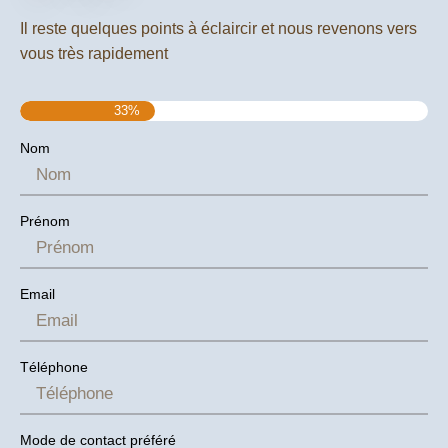
Une fabrication robuste, pensée
pour durer
Il reste quelques points à éclaircir et nous revenons vers
vous très rapidement
Comme tous les aménagements FLV Van, le KIT HORNET
est
fabriqué en France
dans notre atelier de Martigues.
33%
Sa structure est réalisée en
contreplaqué de peuplier et
Nom
de bouleau
, deux matériaux reconnus pour leurs
excellentes performances dans l’aménagement de
véhicules :
Prénom
Grande résistance mécanique
Excellent rapport poids/rigidité
Bonne résistance à l’humidité
Email
Nettoyage simple après une sortie à la plage, en forêt
ou en montagne
Longévité adaptée à une utilisation intensive
Téléphone
Ces matériaux sont parfaitement adaptés aux contraintes
de la vanlife et des activités sportives tout au long de
l’année.
Mode de contact préféré