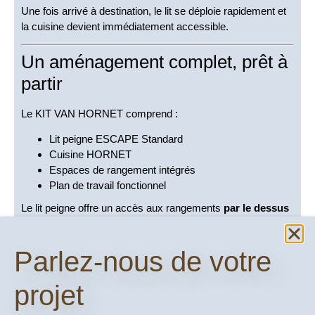
Une fois arrivé à destination, le lit se déploie rapidement et
la cuisine devient immédiatement accessible.
Un aménagement complet, prêt à
partir
Le KIT VAN HORNET comprend :
Lit peigne ESCAPE Standard
Cuisine HORNET
Espaces de rangement intégrés
Plan de travail fonctionnel
Le lit peigne offre un accès aux rangements
par le dessus
et par les placards
, permettant d’organiser efficacement
tout votre matériel.
Parlez-nous de votre
La cuisine HORNET permet de cuisiner rapidement après
une journée de sport ou de voyage.
projet