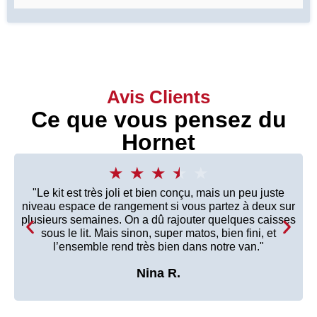
Avis Clients
Ce que vous pensez du
Hornet
★
★
çu, mais un peu juste
ous partez à deux sur
outer quelques caisses
matos, bien fini, et
dans notre van."