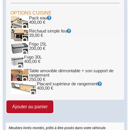
OPTIONS CUISINE
Pack eau
400,00
€
Réchaud simple feu
39,00
€
Frigo 15L
200,00
€
Frigo 30L
400,00
€
Table amovible démontable + son support de
rangement
250,00
€
Placard supérieur de rangement
400,00
€
Ajouter au panier
Meubles livrés montés, prêts à être posés dans votre véhicule.