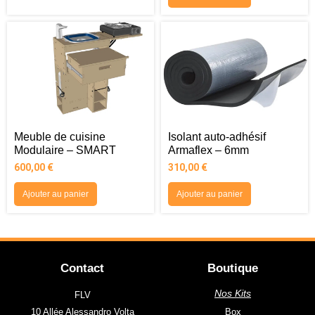
Meuble de cuisine
Isolant auto-adhésif
Modulaire – SMART
Armaflex – 6mm
600,00
€
310,00
€
Ajouter au panier
Ajouter au panier
Contact
Boutique
Nos Kits
FLV
10 Allée Alessandro Volta
Box