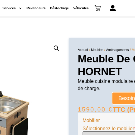
Services
Revendeurs
Déstockage
Véhicules
Accueil
/
Meubles
/
Aménagements
/ M
Meuble De 
HORNET
Meuble cuisine modulaire d
de charge.
Besoin 
TTC (Pr
1590,00
€
Mobilier
Sélectionnez le mobilier