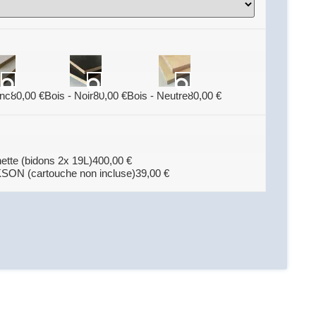
anc
80,00
€
Bois - Noir
80,00
€
Bois - Neutre
80,00
€
hette (bidons 2x 19L)
400,00
€
SON (cartouche non incluse)
39,00
€