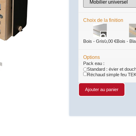
Choix de la finition
Bois - Gris
0,00
€
Bois - Bl
Options
Pack eau :
Standard : évier et douc
Réchaud simple feu TEK
Ajouter au panier