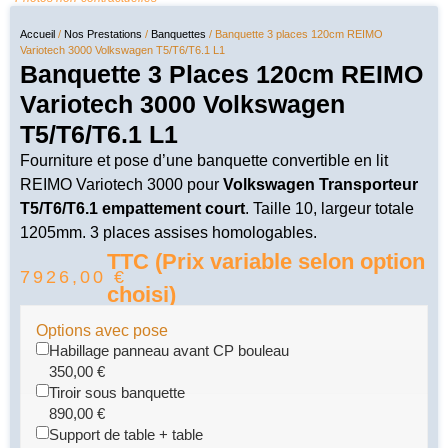
Accueil
/
Nos Prestations
/
Banquettes
/ Banquette 3 places 120cm REIMO
Variotech 3000 Volkswagen T5/T6/T6.1 L1
Banquette 3 Places 120cm REIMO
Variotech 3000 Volkswagen
T5/T6/T6.1 L1
Fourniture et pose d’une banquette convertible en lit
REIMO Variotech 3000 pour
Volkswagen Transporteur
T5/T6/T6.1 empattement court
. Taille 10, largeur totale
1205mm. 3 places assises homologables.
TTC (Prix variable selon option
7926,00
€
choisi)
Options avec pose
Habillage panneau avant CP bouleau
350,00
€
Tiroir sous banquette
890,00
€
Support de table + table