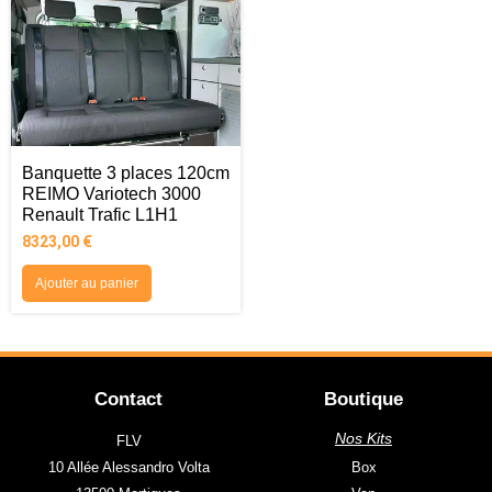
Banquette 3 places 120cm
REIMO Variotech 3000
Renault Trafic L1H1
8323,00
€
Ajouter au panier
Contact
Boutique
Nos Kits
FLV
10 Allée Alessandro Volta
Box