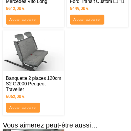
Mercedes Vito Long
Ford Transit Custom L1H1
8612,00
€
8449,00
€
Ajouter au panier
Ajouter au panier
Banquette 2 places 120cm
S2 G2000 Peugeot
Traveller
6062,00
€
Ajouter au panier
Vous aimerez peut-être aussi…