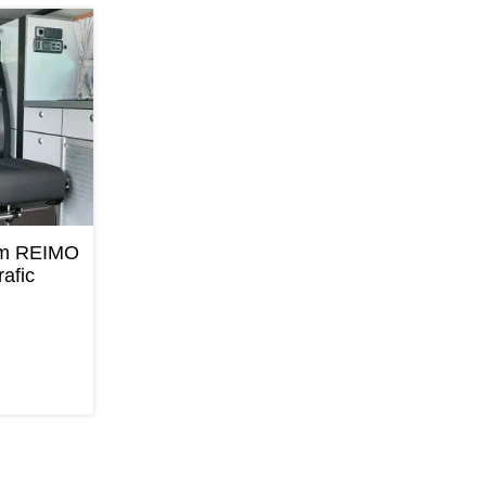
cm REIMO
afic