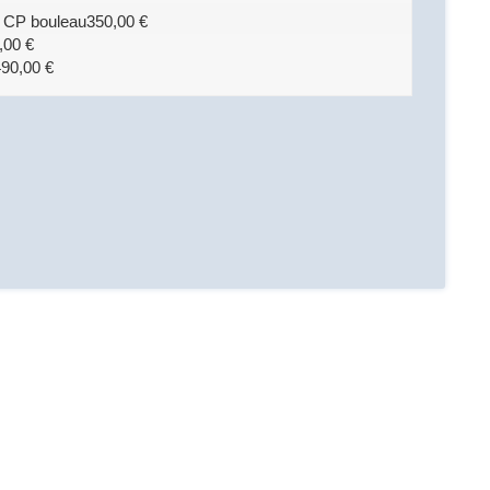
t CP bouleau
350,00
€
,00
€
490,00
€