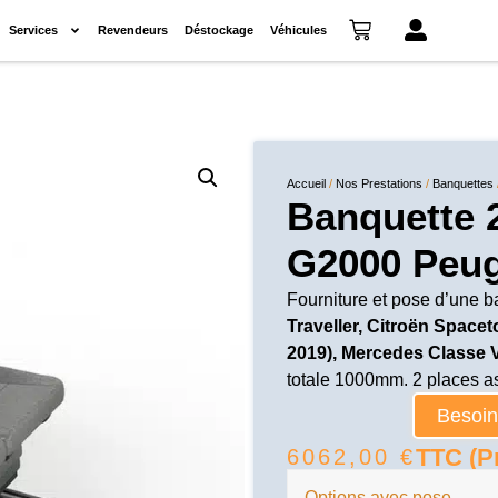
Services
Revendeurs
Déstockage
Véhicules
Accueil
/
Nos Prestations
/
Banquettes
Banquette 
G2000 Peug
Fourniture et pose d’une b
Traveller, Citroën Spacet
2019), Mercedes Classe V
totale 1000mm. 2 places a
Besoin 
TTC (Pr
6062,00
€
Options avec pose