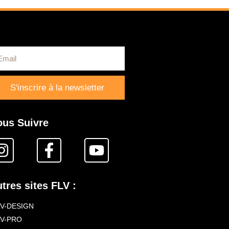
S'inscrire à la newsletter
ous Suivre
tres sites FLV :
LV-DESIGN
LV-PRO