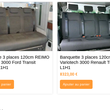
e 3 places 120cm REIMO
Banquette 3 places 120
 3000 Ford Transit
Variotech 3000 Renault Tr
L1H1
L1H1
8323,00
€
u panier
Ajouter au panier
i…