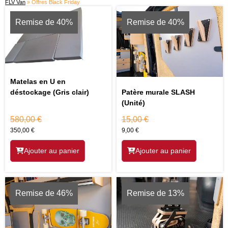
FLV Van
»
Offres Black Friday
Remise de 40%
Remise de 40%
Matelas en U en
déstockage (Gris clair)
Patère murale SLASH
(Unité)
580,00
€
15,00
€
350,00
€
9,00
€
Ajouter au panier
Ajouter au panier
Remise de 46%
Remise de 13%