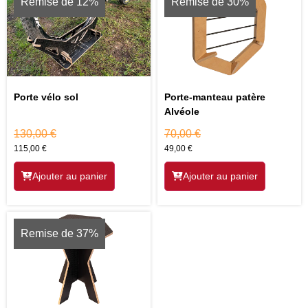
Remise de 12%
Remise de 30%
Porte vélo sol
Porte-manteau patère
Alvéole
130,00
€
70,00
€
115,00
€
49,00
€
Ajouter au panier
Ajouter au panier
Remise de 37%