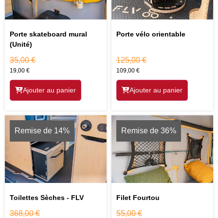
Porte skateboard mural
Porte vélo orientable
(Unité)
35,00
€
125,00
€
19,00
€
109,00
€
Ajouter au panier
Ajouter au panier
Remise de 14%
Remise de 36%
Toilettes Sèches - FLV
Filet Fourtou
368,00
€
55,00
€