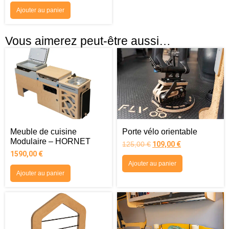
Ajouter au panier
Vous aimerez peut-être aussi…
Meuble de cuisine
Porte vélo orientable
Modulaire – HORNET
125,00
€
109,00
€
1590,00
€
Ajouter au panier
Ajouter au panier