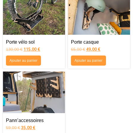
Porte vélo sol
Porte casque
130,00
€
115,00
€
65,00
€
49,00
€
Ajouter au panier
Ajouter au panier
Pann’accessoires
59,00
€
35,00
€