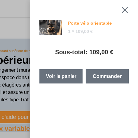
Porte vélo orientable
1 ×
109,00
€
Sous-total:
109,00
€
lacard supérieur de rangement
périeur De Rangement
ngement mural FLV Van est une solution robuste et
Voir le panier
Commander
l’espace dans un fourgon aménagé. Fabriqué en
étagères antidérapantes et loquets en acier, il se
oi et assure un rangement fiable en roulage.
es type Trafic, Expert, T5/T6, Vito, Transit Custom et
d'aide pour faire votre choix
x variable selon option choisi)