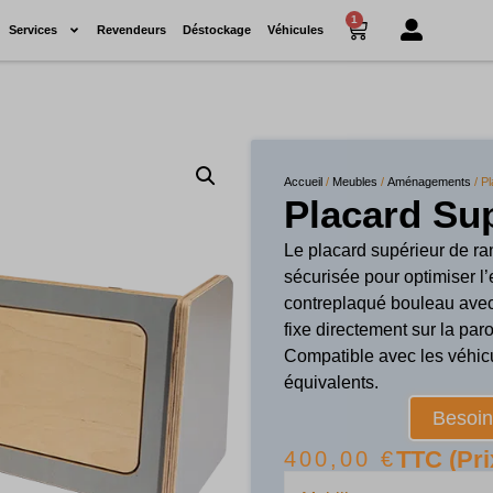
1
Services
Revendeurs
Déstockage
Véhicules
Accueil
/
Meubles
/
Aménagements
/ P
Placard Su
Le placard supérieur de ra
sécurisée pour optimiser 
contreplaqué bouleau avec 
fixe directement sur la par
Compatible avec les véhicul
équivalents.
Besoin 
TTC (Pri
400,00
€