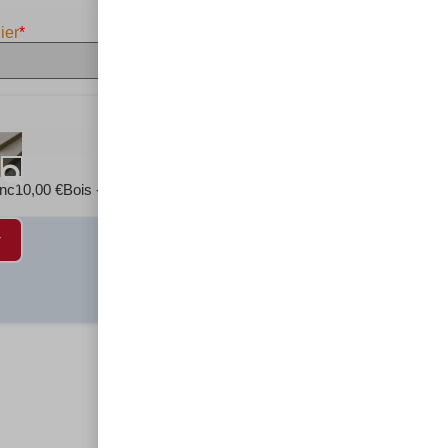
ier
*
anc
10,00
€
Bois - Noir
10,00
€
Bois - Neutre
10,00
€
r