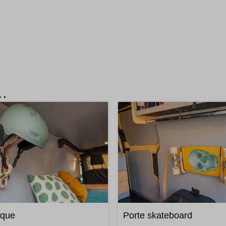
i…
sque
Porte skateboard