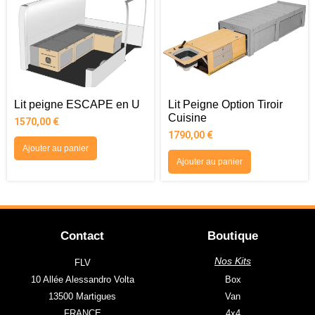
Lit peigne ESCAPE en U
Lit Peigne Option Tiroir
Cuisine
1570,00
€
1790,00
€
Ajouter au panier
Ajouter au panier
Contact
Boutique
Nos Kits
FLV
10 Allée Alessandro Volta
Box
13500 Martigues
Van
FRANCE
4x4