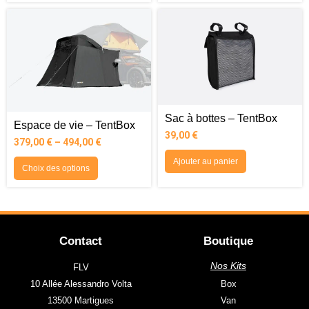
Sac à bottes – TentBox
Espace de vie – TentBox
39,00
€
379,00
€
–
494,00
€
Ajouter au panier
Choix des options
Contact
Boutique
Nos Kits
FLV
10 Allée Alessandro Volta
Box
13500 Martigues
Van