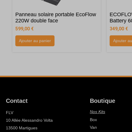
Panneau solaire portable EcoFlow
ECOFLOW 
220W double face
Battery 
599,00
€
349,00
€
Ajouter au panier
Ajouter a
Contact
Boutique
Nos Kits
FLV
Box
10 Allée Alessandro Volta
Van
13500 Martigues