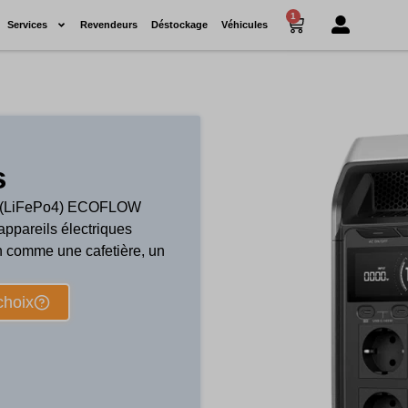
1
Services
Revendeurs
Déstockage
Véhicules
s
ate (LiFePo4) ECOFLOW
appareils électriques
n comme une cafetière, un
choix