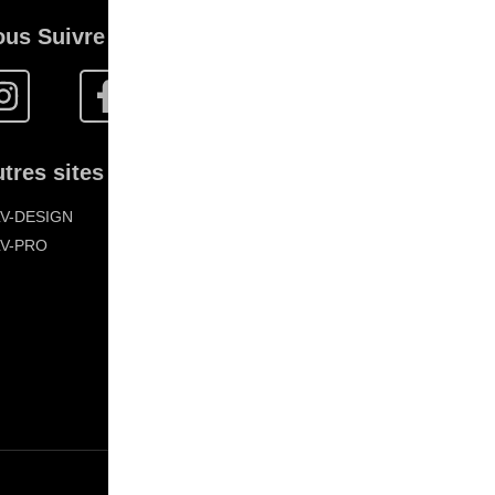
ous Suivre
tres sites FLV :
LV-DESIGN
LV-PRO