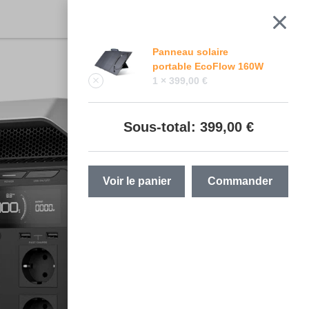
Panneau solaire
portable EcoFlow 160W
1 ×
399,00
€
Sous-total:
399,00
€
Voir le panier
Commander