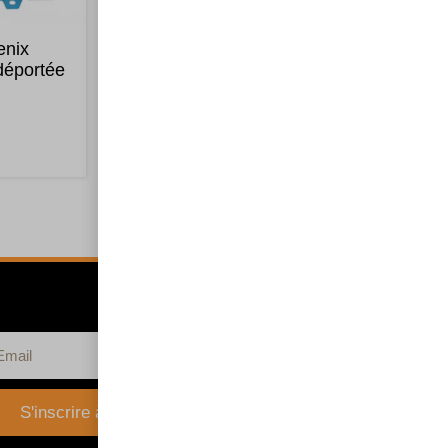
enix
VICTRON BMV 712 Black Smart
déportée
200,00
€
Ajouter au panier
S'inscrire à la newsletter