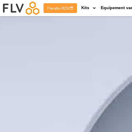
Kits
Equipement va
Prendre RDV