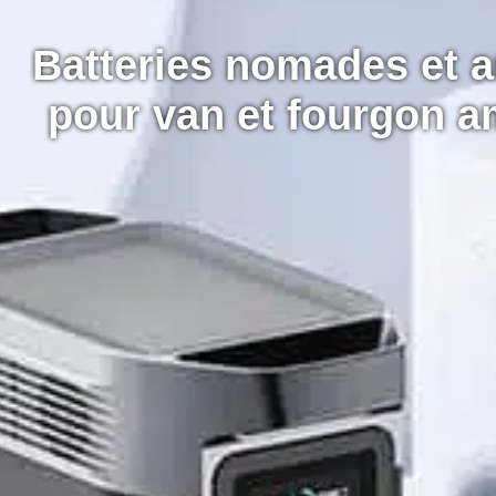
Batteries nomades et au
pour van et fourgon 