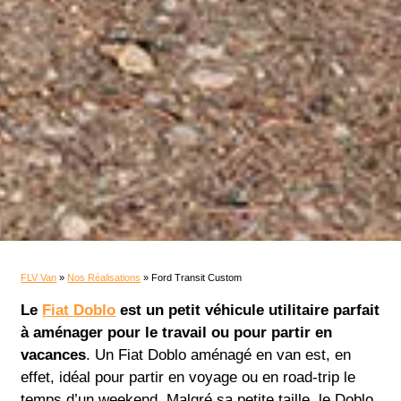
FLV Van
»
Nos Réalisations
» Ford Transit Custom
Le
Fiat Doblo
est un petit véhicule utilitaire parfait
à aménager pour le travail ou pour partir en
vacances
. Un Fiat Doblo aménagé en van est, en
effet, idéal pour partir en voyage ou en road-trip le
temps d’un weekend. Malgré sa petite taille, le Doblo