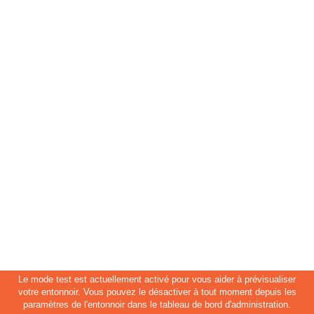
Le mode test est actuellement activé pour vous aider à prévisualiser
votre entonnoir. Vous pouvez le désactiver à tout moment depuis les
paramètres de l'entonnoir dans le tableau de bord d'administration.